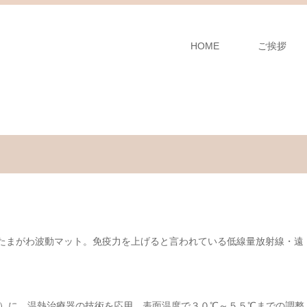
HOME
ご挨拶
、たまがわ波動マット。免疫力を上げると言われている低線量放射線・遠
）に、温熱治療器の技術を応用。表面温度で３０℃～５５℃までの調整