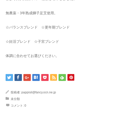
無農薬・3年熟成獅子足艾使用。
☆バランスブレンド ☆更年期ブレンド
☆妊活ブレンド ☆子宮ブレンド
体調に合わせてお選びください。
投稿者:
pappisil@fancy.ocn.ne.jp
未分類
コメント:
0