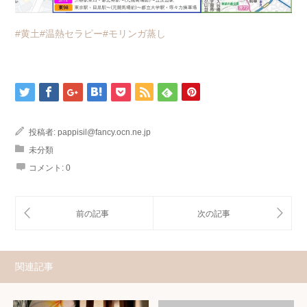
#黄土
#温熱セラピー
#モリンガ蒸し
投稿者:
pappisil@fancy.ocn.ne.jp
未分類
コメント:
0
関連記事